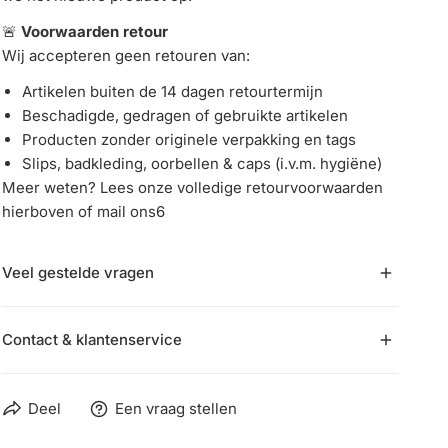
🚨
Voorwaarden retour
Wij accepteren geen retouren van:
Artikelen buiten de 14 dagen retourtermijn
Beschadigde, gedragen of gebruikte artikelen
Producten zonder originele verpakking en tags
Slips, badkleding, oorbellen & caps (i.v.m. hygiëne)
Meer weten? Lees onze volledige retourvoorwaarden
hierboven of mail ons6
Veel gestelde vragen
🤔
Kan ik mijn bestelling annuleren?
Contact & klantenservice
Zodra je bestelling is geplaatst, kan deze niet meer
geannuleerd worden. Je kunt het product wel
📞
Bel ons
retourneren binnen 14 dagen.
Deel
Een vraag stellen
Heb je vragen? Onze klantenservice is bereikbaar op:
🛍️
Hoe weet ik of een product op voorraad is?