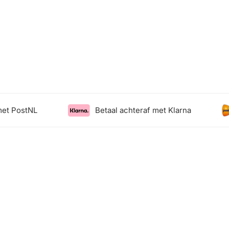
ostNL
Betaal achteraf met Klarna
Le